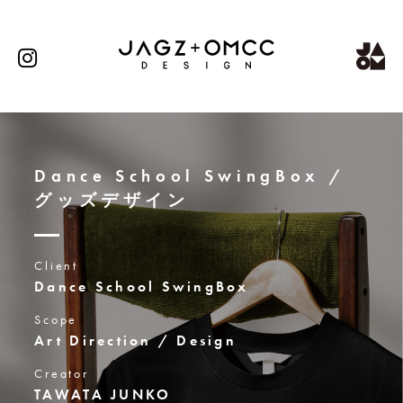
Dance School SwingBox /
グッズデザイン
Client
Dance School SwingBox
Scope
Art Direction / Design
Creator
TAWATA JUNKO