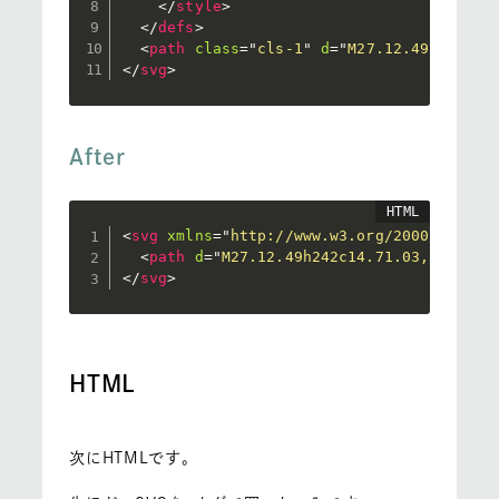
</
style
>
</
defs
>
<
path
class
=
"
cls-1
"
d
=
"
M27.12.49h242c14
</
svg
>
After
<
svg
xmlns
=
"
http://www.w3.org/2000/svg
"
w
<
path
d
=
"
M27.12.49h242c14.71.03,26.61,1
</
svg
>
HTML
次にHTMLです。