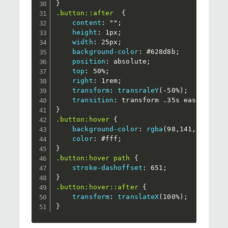
}
.button::after
{
content
:
""
;
height
:
 1px
;
width
:
 25px
;
background-color
:
 #628d8b
;
position
:
 absolute
;
top
:
 50%
;
right
:
 1rem
;
transform
:
transraleY
(
-50%
)
;
transition
:
 transform .35s ease-in-ou
}
.button:hover
{
background-color
:
rgba
(
98
,
141
,
139
,
.5
)
color
:
 #fff
;
}
.button:hover path
{
stroke-dashoffset
:
 651
;
}
.button:hover::after
{
transform
:
translateX
(
100%
)
;
}