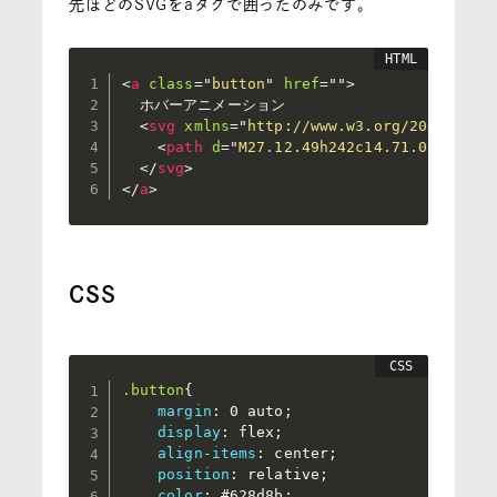
先ほどのSVGをaタグで囲ったのみです。
<
a
class
=
"
button
"
href
=
"
"
>
  ホバーアニメーション

<
svg
xmlns
=
"
http://www.w3.org/2000/svg
"
<
path
d
=
"
M27.12.49h242c14.71.03,26.61
</
svg
>
</
a
>
CSS
.button
{
margin
:
 0 auto
;
display
:
 flex
;
align-items
:
 center
;
position
:
 relative
;
color
:
 #628d8b
;