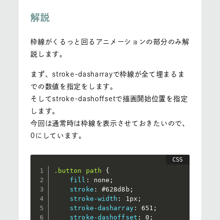
解説
枠線がくるっと回るアニメーションの部分のみ解
説します。
まず、stroke-dasharrayで枠線が全て埋まるま
での数値を指定をします。
そしてstroke-dashoffsetで描画開始位置を指定
します。
今回は通常時は枠線を表示させておきたいので、
0にしています。
.button path
{
fill
:
 none
;
stroke
:
 #628d8b
;
stroke-width
:
 1px
;
stroke-dasharray
:
 651
;
stroke-dashoffset
:
 0
;