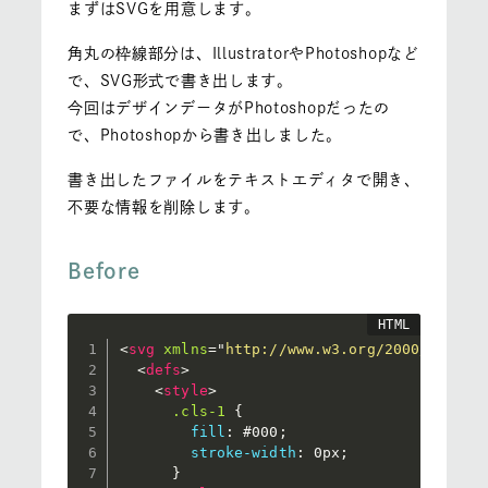
まずはSVGを用意します。
角丸の枠線部分は、IllustratorやPhotoshopなど
で、SVG形式で書き出します。
今回はデザインデータがPhotoshopだったの
で、Photoshopから書き出しました。
書き出したファイルをテキストエディタで開き、
不要な情報を削除します。
Before
<
svg
xmlns
=
"
http://www.w3.org/2000/svg
"
w
<
defs
>
<
style
>
.cls-1
{
fill
:
 #000
;
stroke-width
:
 0px
;
}