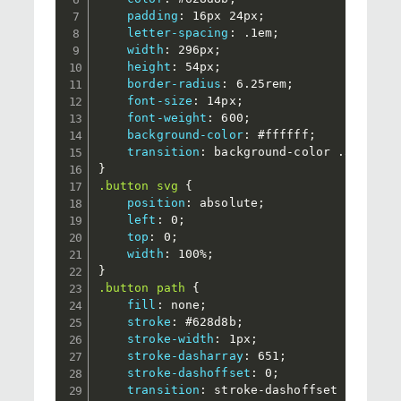
padding
:
 16px 24px
;
letter-spacing
:
 .1em
;
width
:
 296px
;
height
:
 54px
;
border-radius
:
 6.25rem
;
font-size
:
 14px
;
font-weight
:
 600
;
background-color
:
 #ffffff
;
transition
:
 background-color .5s ease
}
.button svg
{
position
:
 absolute
;
left
:
 0
;
top
:
 0
;
width
:
 100%
;
}
.button path
{
fill
:
 none
;
stroke
:
 #628d8b
;
stroke-width
:
 1px
;
stroke-dasharray
:
 651
;
stroke-dashoffset
:
 0
;
transition
:
 stroke-dashoffset .6s eas